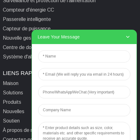
Surveillance et protection de l'alimentation
Compteur d'énergie CC
Passerelle intelligente
Capteur de puissance
Leave Your Message
Nouvelle gestion de l'énergie
Centre de données/Tour/Station de base
Système d'alimentation isolé informatique médical
LIENS RAPIDES
CONTACTEZ-NOUS
Maison
E-mail:
aaron@acrel.cn
Solutions
Tél.
+86 13641976142
Produits
Adresse : No. 253 Yulv
Nouvelles
Road, Jiading Area,
Soutien
Shanghai, Chine, 201801
À propos de nous
Contactez-nous