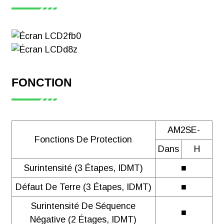
d'énergie
intelligent
monophasé
Acrel ADL200
CE-MID
Télécharger
FONCTION
AM2SE-
Fonctions De Protection
【Certificat】
Dans
H
Compteur
d'énergie
Surintensité (3 Étapes, IDMT)
■
intelligent
Défaut De Terre (3 Étapes, IDMT)
■
monophasé
Surintensité De Séquence
Acrel ADL200
■
Négative (2 Étages, IDMT)
CE-MID