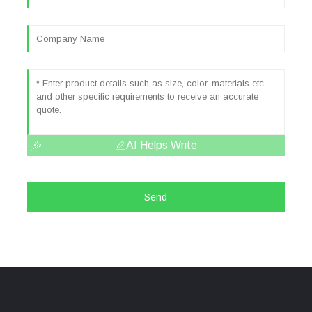
AI Helps Write
Send