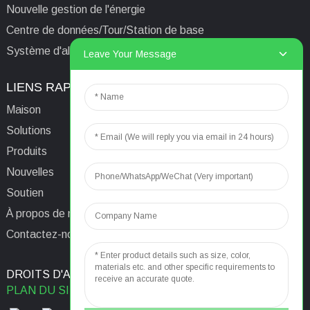
Nouvelle gestion de l'énergie
Centre de données/Tour/Station de base
Système d'alimentation isolé informatique médical
Leave Your Message
LIENS RAPIDES
CONTACTEZ-NOUS
Maison
E-mail:
aaron@acrel.cn
Solutions
Tél.
+86 13641976142
Produits
Adresse : No. 253 Yulv
Nouvelles
Road, Jiading Area,
Soutien
Shanghai, Chine, 201801
À propos de nous
Contactez-nous
DROITS D'AUTEUR © 2024
RECHERCHE PRINCIPALE
PLAN DU SITE
MEILLEUR BLOG