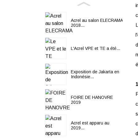
i
c
Acrel au salon ELECRAMA
L
2018...
l
d
L'Acrel VPE et TE a été...
m
é
Exposition de Jakarta en
Indonésie...
1
P
FOIRE DE HANOVRE
2019
c
s
Acrel est apparu au
c
2019...
d