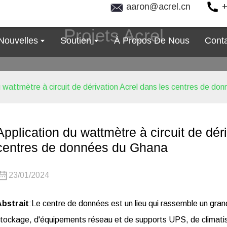
aaron@acrel.cn
+
Projets Acrel
Nouvelles
Soutien
À Propos De Nous
Cont
u wattmètre à circuit de dérivation Acrel dans les centres de d
Application du wattmètre à circuit de dér
centres de données du Ghana
23/01/2024
Abstrait
:Le centre de données est un lieu qui rassemble un gr
tockage, d'équipements réseau et de supports UPS, de climatis