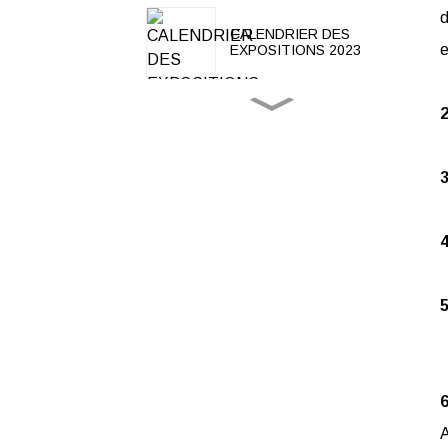
d
CALENDRIER DES
e
EXPOSITIONS 2023
2
Application de l'ASJ
Résiduel...
Application de la
puissance d'Acrel ...
Alimentation isolée de
l'hôpital ACREL...
Système de gestion de
l'énergie Ap...
A