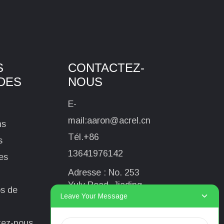
S
CONTACTEZ-
DES
NOUS
E-
mail:
aaron@acrel.cn
ns
Tél.
+86
s
13641976142
es
Adresse : No. 253
Yulv Road, Jiading
s de
Leave Your Message
Area, Shanghai,
Chine, 201801
tez-nous