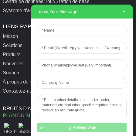
Centre de données/Tour/Station de base
Système d'alimentation isolé informatique médical
Leave Your Message
LIENS RAPIDES
CONTACTEZ-NOUS
Maison
E-mail:
aaron@acrel.cn
Solutions
Tél.
+86 13641976142
Produits
Adresse : No. 253 Yulv
Nouvelles
Road, Jiading Area,
Soutien
Shanghai, Chine, 201801
À propos de nous
Contactez-nous
DROITS D'AUTEUR © 2024
RECHERCHE PRINCIPALE
PLAN DU SITE
MEILLEUR BLOG
AI Helps Write