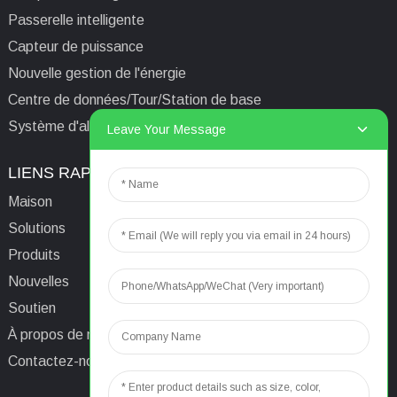
Passerelle intelligente
Capteur de puissance
Nouvelle gestion de l'énergie
Centre de données/Tour/Station de base
Système d'alimentation isolé informatique médical
Leave Your Message
LIENS RAPIDES
CONTACTEZ-NOUS
Maison
E-mail:
aaron@acrel.cn
Solutions
Tél.
+86 13641976142
Produits
Adresse : No. 253 Yulv
Nouvelles
Road, Jiading Area,
Soutien
Shanghai, Chine, 201801
À propos de nous
Contactez-nous