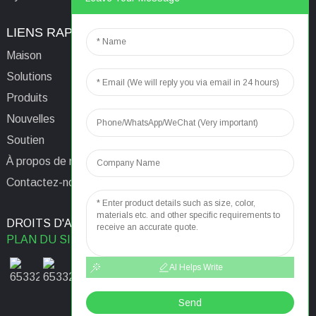
LIENS RAPIDES
CONTACTEZ-NOUS
Maison
E-mail:
aaron@acrel.cn
Solutions
Tél.
+86 13641976142
Produits
Adresse : No. 253 Yulv
Nouvelles
Road, Jiading Area,
Soutien
Shanghai, Chine, 201801
À propos de nous
Contactez-nous
DROITS D'AUTEUR © 2024
RECHERCHE PRINCIPALE
PLAN DU SITE
MEILLEUR BLOG
AI Helps Write
Send