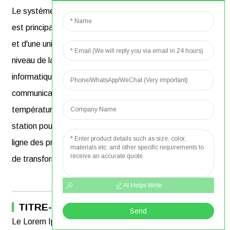
Le système de surveillance de la température en ligne
est principalement composé d'un capteur de température
et d'une unité d'acquisition/d'affichage de température au
niveau de la couche d'équipement, d'une passerelle
informatique de pointe au niveau de la couche de
communication et d'un hôte de système de mesure de
température au niveau de la couche de contrôle de la
station pour réaliser la surveillance de la température en
ligne des principaux composants électriques du système
de transformation et de distribution d'énergie.
AI Helps Write
TITRE-TYPE-1
Send
Le Lorem Ipsum est un faux texte employé dans la