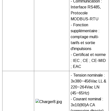
- Communication :
Interface RS485,
Protocole
MODBUS-RTU
- Fonction
supplémentaire :
comptage multi-
tarifs et sortie
d'impulsions
- Certificat et norme
: IEC ; CE ; CE-MID
; EAC
- Tension nominale :
3x380~456Vac LL &
220~264Vac LN
(45~65Hz)
- Courant nominal :
3x10(80)A CA
(connexion directe)