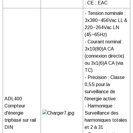
: CE ; EAC
- Tension nominale :
3x380~456Vac LL &
220~264Vac LN
(45~65Hz)
- Courant nominal :
3x10(80)A CA
(connexion directe)
ou 3x1(6)A CA (via
TC)
- Précision : Classe
0,5S pour la
surveillance de
ADL400
l'énergie active
Compteur
- Harmonique :
d'énergie
Surveillance des
triphasé sur rail
harmoniques totales
DIN
et 2 à 31