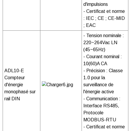
d'impulsions
- Certificat et norme
: IEC ; CE ; CE-MID
; EAC
- Tension nominale :
220~264Vac LN
(45~65Hz)
- Courant nominal :
10(60)A CA
ADL10-E
- Précision : Classe
Compteur
1.0 pour la
d'énergie
surveillance de
monophasé sur
l'énergie active
rail DIN
- Communication :
Interface RS485,
Protocole
MODBUS-RTU
- Certificat et norme