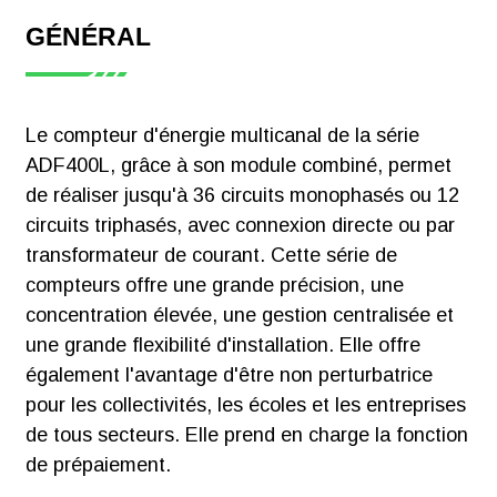
image
standard
GÉNÉRAL
Alimentation triphasée 3*220/380V pour f
au module de mesure back-end；
Certificats CE
Interface homme-machine : programmat
du compteur
Module
Communication infrarouge；
Le compteur d'énergie multicanal de la série
d'énergie multi-
d'affichage
Communication RS485 pour le module san
ADF400L, grâce à son module combiné, permet
circuits
ADF400L
(Mode de connexion RJ45) ;
de réaliser jusqu'à 36 circuits monophasés ou 12
ADF400L
Il peut réaliser une mesure triphasée uni
circuits triphasés, avec connexion directe ou par
Télécharger
mesure monophasée triphasée 10 (80) A
transformateur de courant. Cette série de
Mesure de l'énergie active (direction et 
compteurs offre une grande précision, une
puissance réactive (direction et inverse)
concentration élevée, une gestion centralisée et
mesure : U, I, P, Q, S, PF, F
une grande flexibilité d'installation. Elle offre
Module de
Sortie d'impulsions : sortie d'impulsions 
également l'avantage d'être non perturbatrice
mesure - 80 A à
Contenu harmonique total, contenu sou
[Manuel]
pour les collectivités, les écoles et les entreprises
connexion directe
Déséquilibre triphasé : Déséquilibre de 
Compteur
de tous secteurs. Elle prend en charge la fonction
d'énergie sans
Il peut réaliser une mesure de type CT 
de prépaiement.
fil monophasé
mesure de type CT monophasé 5A à six 