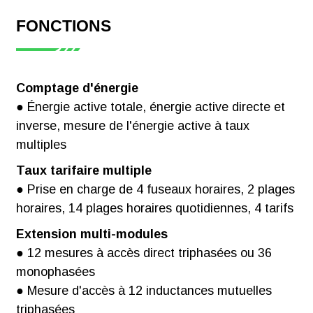
Mesure de l'énergie active (direction et 
ADW310
puissance réactive (direction et inverse)
FONCTIONS
Télécharger
mesure : U, I, P, Q, S, PF, F
Module de
Sortie d'impulsions : sortie d'impulsions 
mesure - 5 A
Contenu harmonique total, contenu sou
connecté via CT
Déséquilibre triphasé : Déséquilibre de 
Comptage d'énergie
● Énergie active totale, énergie active directe et
inverse, mesure de l'énergie active à taux
multiples
Taux tarifaire multiple
● Prise en charge de 4 fuseaux horaires, 2 plages
horaires, 14 plages horaires quotidiennes, 4 tarifs
Extension multi-modules
● 12 mesures à accès direct triphasées ou 36
monophasées
● Mesure d'accès à 12 inductances mutuelles
triphasées