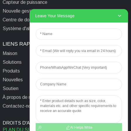
Capteur de puissance
Nouvelle gestion de l'énergie
Leave Your Message
Centre de données/Tour/Station de base
Système d'alimentation isolé informatique médical
LIENS RAPIDES
CONTACTEZ-NOUS
Maison
E-mail:
aaron@acrel.cn
Solutions
Tél.
+86 13641976142
Produits
Adresse : No. 253 Yulv
Nouvelles
Road, Jiading Area,
Soutien
Shanghai, Chine, 201801
À propos de nous
Contactez-nous
DROITS D'AUTEUR © 2024
RECHERCHE PRINCIPALE
AI Helps Write
PLAN DU SITE
MEILLEUR BLOG