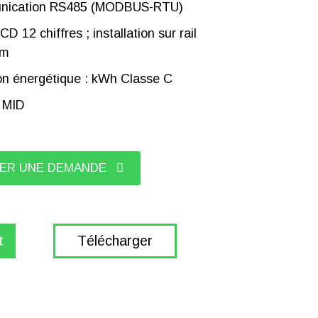
nication RS485 (MODBUS-RTU)
D 12 chiffres ; installation sur rail
mm
on énergétique : kWh Classe C
é MID
ER UNE DEMANDE
t
Télécharger
facultatif
C:RS485 (Modbus-rtu)
, kWh réactifs