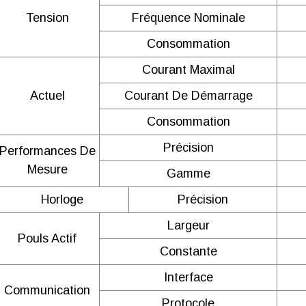
compteur électrique intelligent
Tension
Fréquence Nominale
triphasé Acrel ADL400 V1.3
Consommation
Courant Maximal
Compteur d'électricité intelligent
Actuel
Courant De Démarrage
triphasé Acrel ADL400, certifié
Consommation
UKCA-EMC
Précision
Performances De
Mesure
Gamme
Compteur d'électricité intelligent
Horloge
Précision
triphasé Acrel ADL400, certificat
Largeur
UKCA-LVD
Pouls Actif
Constante
Interface
Communication
Protocole