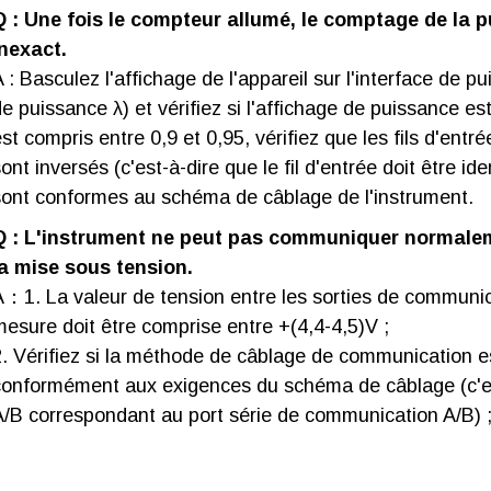
Q : Une fois le compteur allumé, le comptage de la p
inexact.
 : Basculez l'affichage de l'appareil sur l'interface de p
e puissance λ) et vérifiez si l'affichage de puissance es
st compris entre 0,9 et 0,95, vérifiez que les fils d'entr
ont inversés (c'est-à-dire que le fil d'entrée doit être ide
sont conformes au schéma de câblage de l'instrument.
Q : L'instrument ne peut pas communiquer normalem
la mise sous tension.
A：1. La valeur de tension entre les sorties de communic
mesure doit être comprise entre +(4,4-4,5)V ;
2. Vérifiez si la méthode de câblage de communication 
conformément aux exigences du schéma de câblage (c'es
A/B correspondant au port série de communication A/B) 