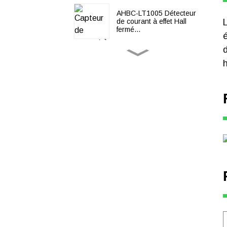
AHBC-LT1005 Détecteur
de courant à effet Hall
fermé...
Relais de protection
h
AM2SE
Série APM800
Multifonction triphasé P...
ASCB1-63-C63 Circuit
intelligent triphasé 3P...
ADW300 Alimentation
triphasée intelligente sans
fil...