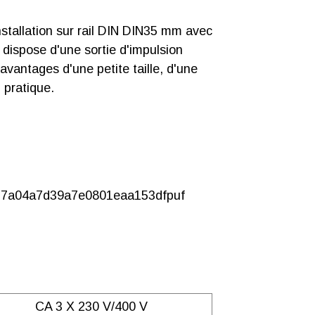
Télécharger
ive des
stallation sur rail DIN DIN35 mm avec
monique de
F : Tarifs multitarifs
 dispose d'une sortie d'impulsion
Sortie
vantages d'une petite taille, d'une
n pratique.
Télécharger
Télécharger
CA 3 X 230 V/400 V