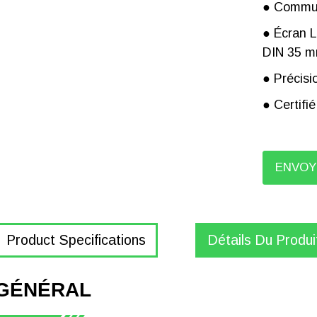
● Commu
● Écran LC
DIN 35 
● Précisi
● Certifi
ENVOY
Product Specifications
Détails Du Produi
image
standard
GÉNÉRAL
Compteur d'électricité intelligent
Mesure : kWh actifs (positifs et négatifs)