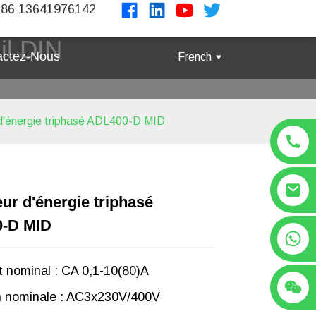
86 13641976142
il DIN
actez-Nous
French
'énergie triphasé ADL400-D MID
r d'énergie triphasé
Loading...
Loading...
Loading..
Loading..
-D MID
+86 13641976142
 nominal : CA 0,1-10(80)A
n nominale : AC3x230V/400V