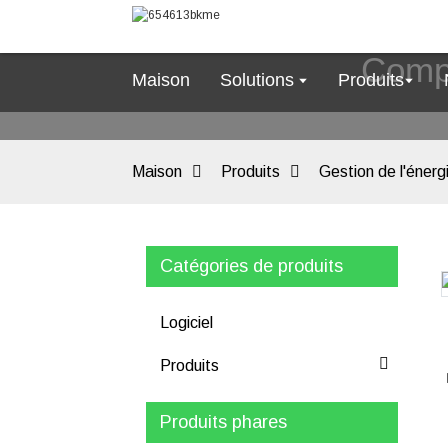
Compt
Maison
Solutions
Produits
Maison
Produits
Gestion de l'énerg
Catégories de produits
Loading...
Loading...
Logiciel
Produits
Produits phares