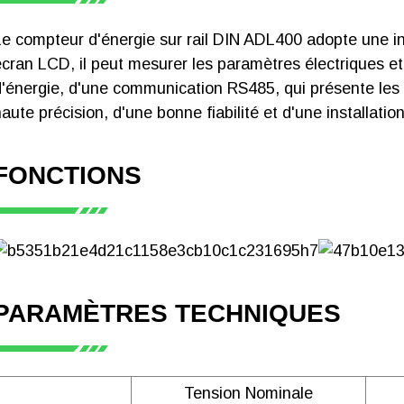
triphasé Acrel ADL400, certifié CE-
(positifs et négatifs), énergie active posit
EMC
phases A, B et C
Le compteur d'énergie sur rail DIN ADL400 adopte une in
Mesure : U, I, P, Q, S, PF, F2~31ST Har
ADL400
écran LCD, il peut mesurer les paramètres électriques et
tension et de courant Sortie d'impulsion : 
d'énergie, d'une communication RS485, qui présente les a
d'impulsion active
aute précision, d'une bonne fiabilité et d'une installatio
Compteur d'électricité intelligent
triphasé Acrel ADL400, certifié CE-
LVD
FONCTIONS
Compteur d'électricité intelligent
triphasé Acrel ADL400, certifié CE-
MID
PARAMÈTRES TECHNIQUES
Instructions d'installation du
Tension Nominale