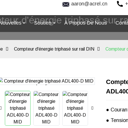
aaron@acrel.cn
+
eur d'énergie triphasé sur ra
Nouvelles
Soutien
À Propos De Nous
Cont
ie
Compteur d'énergie triphasé sur rail DIN
Compteur d
Compteu
Loading...
Loading...
ADL400
● Courant
● Tensio