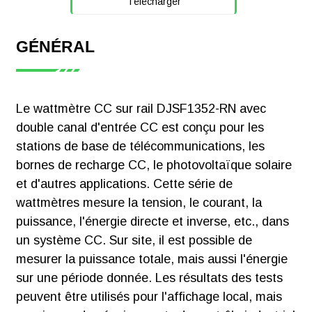
Télécharger
image
standard
facultatif
GÉNÉRAL
2C : RS485 à
Mesure : kWh actifs
【Certificat】
deux canaux
(positifs et négatifs)
Compteur
(Modbus-rtu)
Le wattmètre CC sur rail DJSF1352-RN avec
d'énergie
D : entrée CC à
double canal d'entrée CC est conçu pour les
intelligent CC
Mesure : U, I, P
2 canaux
stations de base de télécommunications, les
Acrel
Sortie d'alimentation :
bornes de recharge CC, le photovoltaïque solaire
DJSF1352-RN,
DJSF1352-
± 12 V ;
et d'autres applications. Cette série de
RN
rapport UL
communication
wattmètres mesure la tension, le courant, la
E527278
K:2DI+2DO
RS485 à 1 canal ;
puissance, l'énergie directe et inverse, etc., dans
Télécharger
sortie d'impulsion
un système CC. Sur site, il est possible de
active
mesurer la puissance totale, mais aussi l'énergie
sur une période donnée. Les résultats des tests
peuvent être utilisés pour l'affichage local, mais