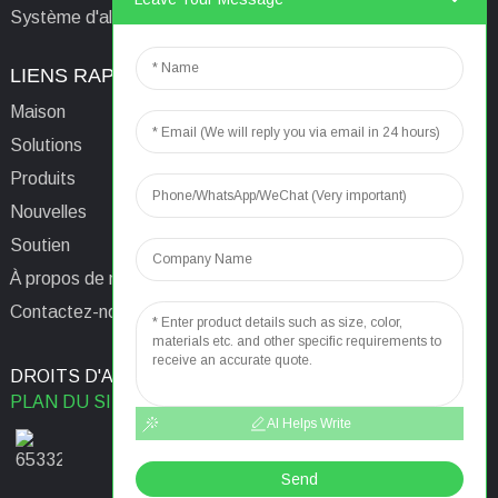
Système d'alimentation isolé informatique médical
LIENS RAPIDES
CONTACTEZ-NOUS
Maison
E-mail:
aaron@acrel.cn
Solutions
Tél.
+86 13641976142
Produits
Adresse : No. 253 Yulv
Nouvelles
Road, Jiading Area,
Soutien
Shanghai, Chine, 201801
À propos de nous
Contactez-nous
DROITS D'AUTEUR © 2024
RECHERCHE PRINCIPALE
PLAN DU SITE
MEILLEUR BLOG
AI Helps Write
Send