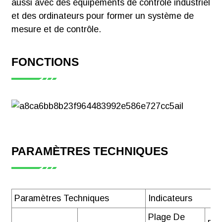
aussi avec des équipements de contrôle industriel
【Certificat】
et des ordinateurs pour former un système de
Compteur
mesure et de contrôle.
d'énergie CC
intelligent Acrel
DJSF1352-RN
FONCTIONS
UL E527278-
D1001-
DJSF1352-RN
UL 20230516
Télécharger
PARAMÈTRES TECHNIQUES
【Manuel】
Paramètres Techniques
Indicateurs
Compteur
Plage De