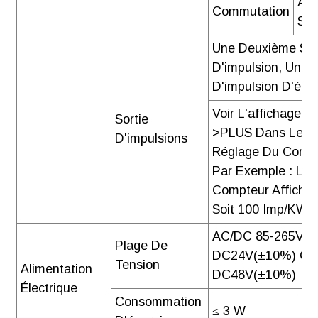
À C
Commutation
Se
Une Deuxième Sor
D'impulsion, Une S
D'impulsion D'éne
Voir L'affichage S
Sortie
>PLUS Dans Le M
D'impulsions
Réglage Du Comp
Par Exemple : Le
Compteur Affiche 
Soit 100 Imp/kWH
AC/DC 85-265V O
Plage De
DC24V(±10%) Ou
Tension
Alimentation
DC48V(±10%)
Électrique
Consommation
≤ 3 W