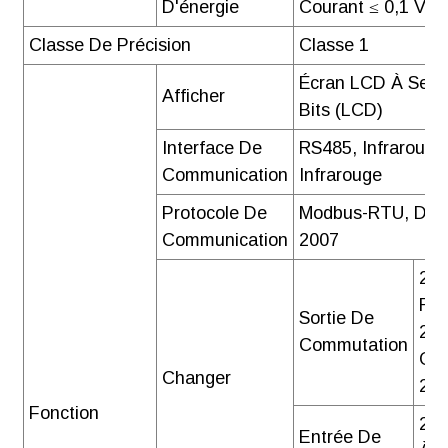
D'énergie
Courant ≤ 0,1 VA
installation et
Classe De Précision
Classe 1
fonctionnement
(V1.9-
Écran LCD À Seg
Afficher
20210114)
Bits (LCD)
Télécharger
Interface De
RS485, Infraroug
Communication
Infrarouge
Protocole De
Modbus-RTU, DL/
Communication
2007
2 S
Rel
Sortie De
2A
Commutation
Ou
Changer
2A
Fonction
2 E
Entrée De