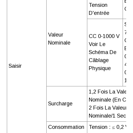
d'énergie
Ent
Tension
intelligent CC
Cou
D'entrée
Acrel
Shu
DJSF1352-RN
75 
Brève
Valeur
CC 0-1000 V
Cap
introduction
Nominale
Voir Le
Effe
Télécharger
Schéma De
0-2
Câblage
4-2
Saisir
Physique
0-5
10 
【Manuel】
1,2 Fois La Valeur
Compteur
Nominale (en Cont
Surcharge
d'énergie
2 Fois La Valeur
intelligent CC
Nominale/1 Second
Acrel
Consommation
Tension : ≤ 0,2 VA
DJSF1352-RN,