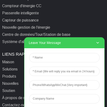
Compteur d'énergie CC
Passerelle intelligente
Capteur de puissance
Nouvelle gestion de l'énergie
Centre de données/Tour/Station de base
Système d'alimentation isolé informatique médical
Leave Your Message
LIENS RAPIDES
CONTACTEZ-NOUS
Maison
E-mail:
aaron@acrel.cn
Solutions
Tél.
+86 13641976142
Produits
Adresse : No. 253 Yulv
Nouvelles
Road, Jiading Area,
Soutien
Shanghai, Chine, 201801
À propos de nous
Contactez-nous