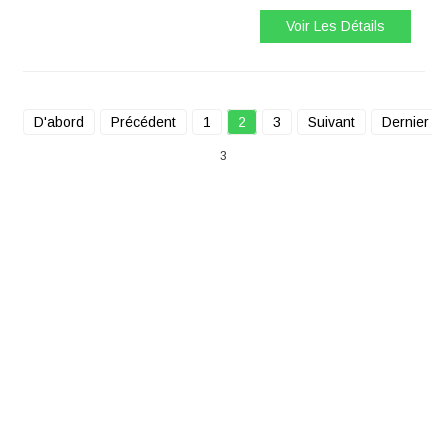
Voir Les Détails
D'abord
Précédent
1
2
3
Suivant
Dernier
3
BY INVENGO
TO KNOW MORE
ABOUT INVENGO
RFID, PLEASE