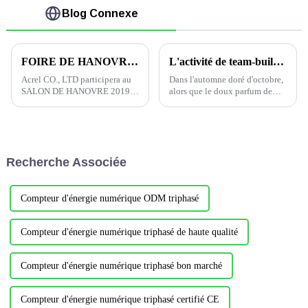
Blog Connexe
FOIRE DE HANOVRE 2019
L'activité de team-building de Jiangyin E-commerce a été menée à bien
Acrel CO., LTD participera au
Dans l'automne doré d'octobre,
SALON DE HANOVRE 2019
alors que le doux parfum de
du 1er au 5 avril, en tant que
l'osmanthus embaumait tout
prestataire de services pour les
autour de nous, le 20
réseaux intelligents. Nous vous
novembre, le département de
invitons chaleureusement à
commerce électronique de
nous rencontrer sur notre
Jiangsu Acrel a lancé une
Recherche Associée
stand…
activité de team building....
Compteur d'énergie numérique ODM triphasé
Compteur d'énergie numérique triphasé de haute qualité
Compteur d'énergie numérique triphasé bon marché
Compteur d'énergie numérique triphasé certifié CE