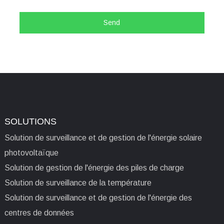
INSTRUCTIONS D'INSTALLATION
Send
Instructions
d'installation de
AKH-
0,66/K-
φ
Transformateurs de
SOLUTIONS
courant à noyau divisé
Solution de surveillance et de gestion de l'énergie solaire
en série
photovoltaïque
DEMANDE DE CHANTIER
Solution de gestion de l'énergie des piles de charge
Solution de surveillance de la température
Solution de surveillance et de gestion de l'énergie des
Application sur le
centres de données