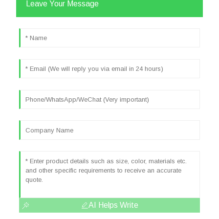
Leave Your Message
DANS
H
D
M
N
φ1
φ2
AKH-
0,66/K-
27
40
26
24
36
10
9
φ10
AKH-
0,66/K-
31
50
29
28
42
16
17
φ16
AKH-
0,66/K-
39
71
46
36
52
24
23,5
±1
φ24
AKH-
0,66/K-
42,5
82
58
40
56
33,5
35
φ36
AKH-
0,66/K-
46,5
110
90
54
66,5
47
52
AI Helps Write
φ50