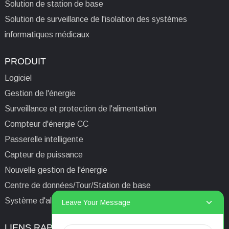
chantier de
AKH-0,66/K-
Solution de station de base
φ
Transformateurs de
Solution de surveillance de l'isolation des systèmes
informatiques médicaux
courant à noyau divisé
en série
PRODUIT
Logiciel
Gestion de l'énergie
Surveillance et protection de l'alimentation
Compteur d'énergie CC
Passerelle intelligente
Capteur de puissance
Nouvelle gestion de l'énergie
Centre de données/Tour/Station de base
Système d'alimentation isolé informatique médical
Leave Your Message
LIENS RAPIDES
CONTACTEZ-NOUS