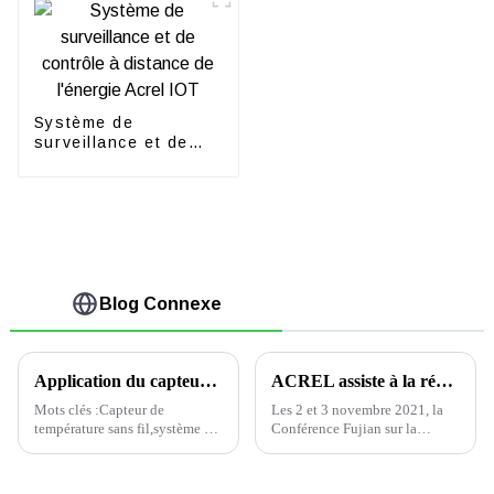
Système de
surveillance et de
contrôle à distance
de l'énergie Acrel
IOT
Blog Connexe
Application du capteur de température sans fil Acrel en Afrique du Sud
ACREL assiste à la réunion 2021 de Fujian Construction Electric
Mots clés :Capteur de
Les 2 et 3 novembre 2021, la
température sans fil,système de
Conférence Fujian sur la
surveillance de température
construction électrique 2021
sans fil,capteur de température
s'est tenue à l'hôtel Hyatt
sans fil 470 MHz1.Aperçu du
Regency de Cangshan, à