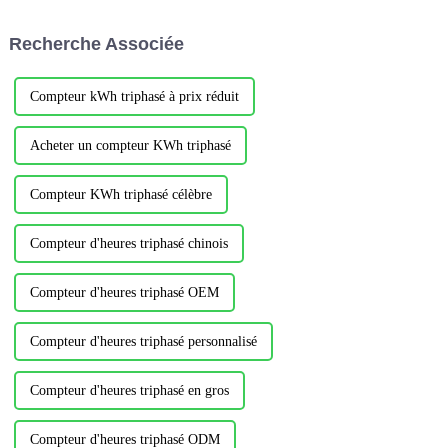
projetChauvin est situé à
Fuzhou, dans la province du
ANTONY Cedex, France. le
Fujian. Sur le thème « Un
Recherche Associée
projet est principalement
nouvel avenir intelligent »…
utilisé...
Compteur kWh triphasé à prix réduit
Acheter un compteur KWh triphasé
Compteur KWh triphasé célèbre
Compteur d'heures triphasé chinois
Compteur d'heures triphasé OEM
Compteur d'heures triphasé personnalisé
Compteur d'heures triphasé en gros
Compteur d'heures triphasé ODM