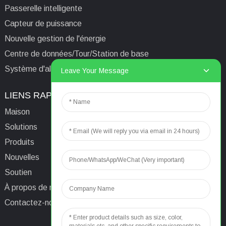
Passerelle intelligente
Capteur de puissance
Nouvelle gestion de l'énergie
Centre de données/Tour/Station de base
Système d'alimentation isolé informatique médical
Leave Your Message
LIENS RAPIDES
CONTACTEZ-NOUS
Maison
E-mail:
aaron@acrel.cn
Solutions
Tél.
+86 13641976142
Produits
Adresse : No. 253 Yulv
Nouvelles
Road, Jiading Area,
Soutien
Shanghai, Chine, 201801
À propos de nous
Contactez-nous