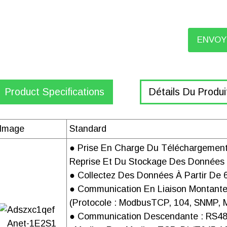
ENVOY
Product Specifications
Détails Du Produi
GÉNÉRAL
Image
Standard
Manuel ANet-1E2S1
● Prise En Charge Du Téléchargemen
Reprise Et Du Stockage Des Données
PARAMÈTRES
● Collectez Des Données À Partir De
● Communication En Liaison Montante
Manuel de la série ANet-1E2S12
(protocole : ModbusTCP, 104, SNMP,
Matériel
● Communication Descendante : RS48
Anet-1E2S1