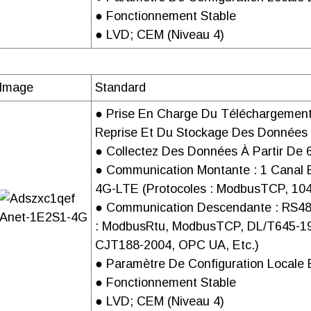
● Fonctionnement Stable
CONNEXION
● LVD; CEM (niveau 4)
Image
Standard
MONTAGE
● Prise En Charge Du Téléchargemen
Reprise Et Du Stockage Des Données
● Collectez Des Données À Partir De
EMBALLER
● Communication Montante : 1 Canal 
4G-LTE (protocoles : ModbusTCP, 10
● Communication Descendante : RS48
Anet-1E2S1-4G
FORFAIT
: ModbusRtu, ModbusTCP, DL/T645-19
MINIMUM
CJT188-2004, OPC UA, Etc.)
● Paramètre De Configuration Locale 
● Fonctionnement Stable
● LVD; CEM (niveau 4)
FORFAIT
Emballage
dimensions 