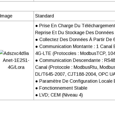
MINIMUM
235*150*125m
Image
Standard
FORFAIT
● Prise En Charge Du Téléchargemen
Dimensions du colis (
BOÎTE
Reprise Et Du Stockage Des Données
615*480*405m
ENTIER
● Collectez Des Données À Partir De
● Communication Montante : 1 Canal 
4G-LTE (protocoles : ModbusTCP, 10
CODE
Anet-1E2S1-
● Communication Descendante : RS48
SH DU
4G/Lora
Canal (protocole : ModbusRtu, Modb
PRODUIT
DL/T645-2007, CJT188-2004, OPC UA,
● Paramètre De Configuration Locale 
● Fonctionnement Stable
ATTENTION !
● LVD; CEM (niveau 4)
es données d'emballage et de poids ci-dessus se réfèrent u
our d'autres modèles ou fonctions optionnelles, veuillez contacte
otre coopération !