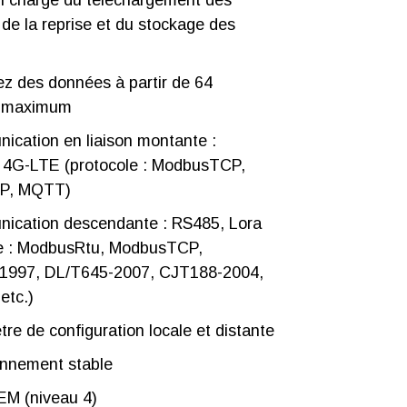
n charge du téléchargement des
de la reprise et du stockage des
ez des données à partir de 64
s maximum
cation en liaison montante :
, 4G-LTE (protocole : ModbusTCP,
MP, MQTT)
ication descendante : RS485, Lora
le : ModbusRtu, ModbusTCP,
1997, DL/T645-2007, CJT188-2004,
etc.)
re de configuration locale et distante
onnement stable
EM (niveau 4)