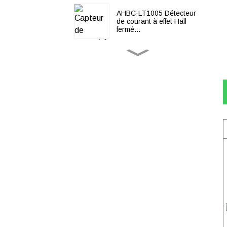
AHBC-LT1005 Détecteur
de courant à effet Hall
fermé...
Relais de protection
AM2SE
Série APM800
Multifonction triphasé P...
ASCB1-63-C63 Circuit
intelligent triphasé 3P...
ADW300 Alimentation
triphasée intelligente sans
fil...