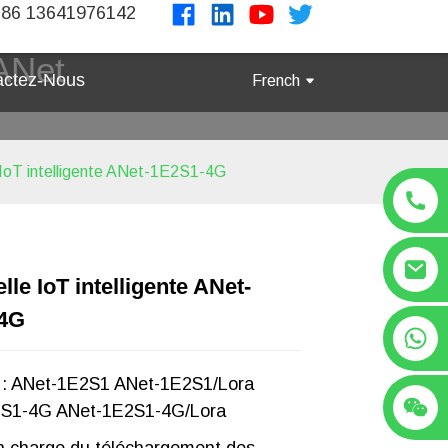
86 13641976142
 ANet
actez-Nous
French
 IoT intelligente ANet-1E2S1-4G
lle IoT intelligente ANet-
Loading...
Loading...
Loading..
Loading..
4G
+86 13641976142
 : ANet-1E2S1 ANet-1E2S1/Lora
S1-4G ANet-1E2S1-4G/Lora