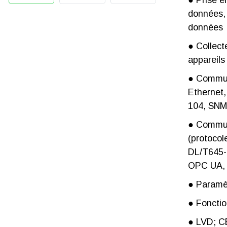
● Prise e
données, 
données
● Collect
appareil
● Communi
Ethernet
104, SN
● Commun
(protoco
DL/T645-
OPC UA, 
● Paramèt
● Foncti
● LVD; C