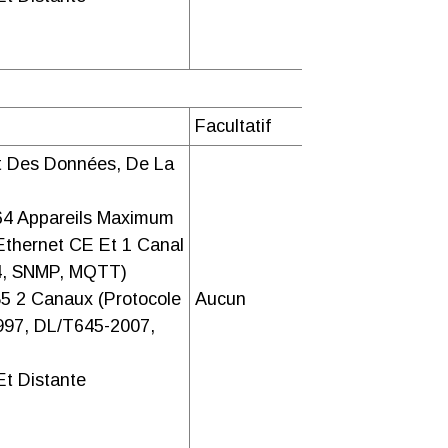
Facultatif
t Des Données, De La
 64 Appareils Maximum
Ethernet CE Et 1 Canal
4, SNMP, MQTT)
5 2 Canaux (protocole
Aucun
97, DL/T645-2007,
Et Distante
e(1
PC
)