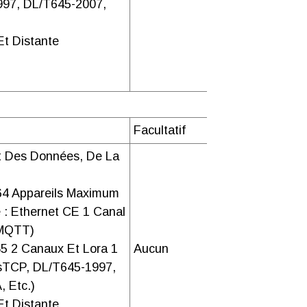
97, DL/T645-2007,
dice
Et Distante
ibre ARM9 i.MX2xx 454 MHz
Télécharger
 Flash NAND de 128 Mo + Carte SD
dur électronique
Facultatif
e à deux canaux RS485
t Des Données, De La
d'auto-adaptation 10/100
Télécharger
 64 Appareils Maximum
 : Ethernet CE 1 Canal
 MQTT)
5 2 Canaux Et Lora 1
Aucun
usTCP, DL/T645-1997,
 Etc.)
Et Distante