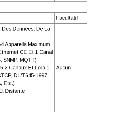
m
Facultatif
t Des Données, De La
24
PCS
)
m
 64 Appareils Maximum
Ethernet CE Et 1 Canal
4, SNMP, MQTT)
5 2 Canaux Et Lora 1
Aucun
85437
0
9990
usTCP, DL/T645-1997,
 Etc.)
Et Distante
niquement au modèle ANeT-1E2S1-4G.
r le vendeur pour plus de détails, merci de