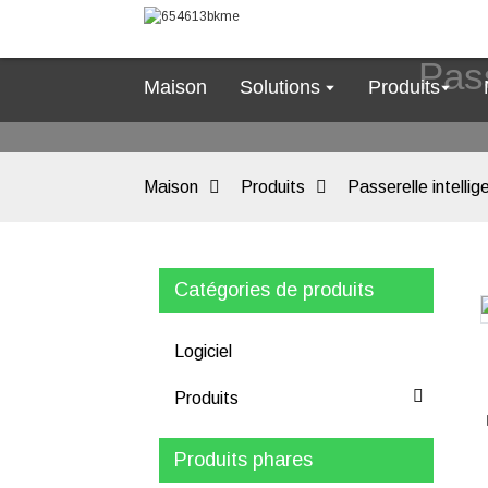
Pass
Maison
Solutions
Produits
Maison
Produits
Passerelle intellig
Catégories de produits
Loading...
Loading...
Logiciel
Produits
Produits phares