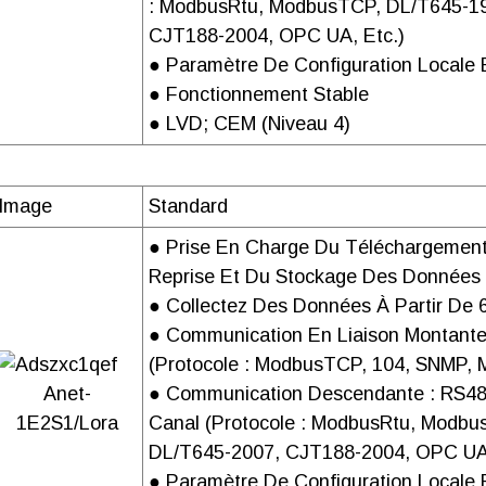
: ModbusRtu, ModbusTCP, DL/T645-19
Données
In
CJT188-2004, OPC UA, Etc.)
techniques
Machine de gestion des
● Paramètre De Configuration Locale 
communications ANet-1E2S1
Élément de
ARM32 chiffres Échelle l
● Fonctionnement Stable
PASSERELLE EN61000-6-2
traitement
● LVD; CEM (niveau 4)
RAPPORT (EMC)
Mémoire de la
Mémoire interne DDR2 de 64 Mo +
carte interne
de 8 Go Disque 
Image
Standard
Interface série
Isolation de couplag
Machine de gestion des
● Prise En Charge Du Téléchargemen
communications ANet-1E2S1
Reprise Et Du Stockage Des Données
Interface Ethernet
1 canal avec capacité 
PASSERELLE RAPPORT
● Collectez Des Données À Partir De
IEC61010 (basse tension)
● Communication En Liaison Montante
CÂBLAGE
(protocole : ModbusTCP, 104, SNMP,
Anet-
● Communication Descendante : RS48
1E2S1/Lora
Canal (protocole : ModbusRtu, Modb
PANNEAU AVANT
DL/T645-2007, CJT188-2004, OPC UA,
● Paramètre De Configuration Locale 