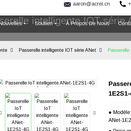
aaron@acrel.cn
+
erelle intelligente IOT série
Nouvelles
Soutien
À Propos De Nous
Cont
ente
Passerelle intelligente IOT série ANet
Passerelle
Passere
Loading...
Loading...
1E2S1-
● Modèle
ANet-1E2