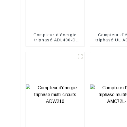
Compteur d'énergie
Compteur d'é
triphasé ADL400-D
triphasé UL A
MID
EA/KC