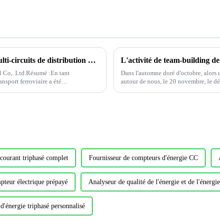
Application de dispositifs de surveillance multi-circuits de distribution d'énergie de précision dans les projets de transport ferroviaire
L'activité de team-building d
l Co,. Ltd.Résumé :En tant
Dans l'automne doré d'octobre, alors
nsport ferroviaire a été
autour de nous, le 20 novembre, le d
a lancé une activité de team building..
courant triphasé complet
Fournisseur de compteurs d'énergie CC
mpteur électrique prépayé
Analyseur de qualité de l'énergie et de l'énergie
'énergie triphasé personnalisé