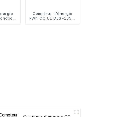
nergie
Compteur d'énergie
fonction
kWh CC UL DJSF1352-
E4
RN
Compteur d'énergie CC