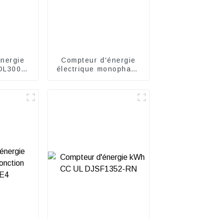
nergie
Compteur d'énergie
DL3000-
électrique monophasé
ADL10-E 1P