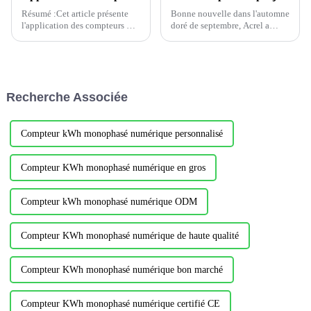
Résumé :Cet article présente
Bonne nouvelle dans l'automne
l'application des compteurs CC
doré de septembre, Acrel a
Acrel dans la station de base au
remporté avec succès l'appel
Kenya. L'appareil mesure le
d'offres le 8 septembre, le
courant, la tension et l'énergie
département Yintai d'Alibaba a
avec un shunt.1.Aperçu du
fermé trois la surveillance
projetCette société est...
étroite et les marchands
Recherche Associée
d'énergie paient le coût ...
Compteur kWh monophasé numérique personnalisé
Compteur KWh monophasé numérique en gros
Compteur kWh monophasé numérique ODM
Compteur KWh monophasé numérique de haute qualité
Compteur KWh monophasé numérique bon marché
Compteur KWh monophasé numérique certifié CE