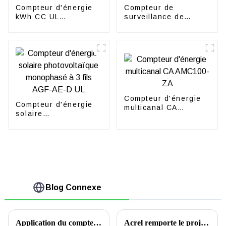
Compteur d'énergie
Compteur de
kWh CC UL
surveillance de
DJSF1352-RN
chaîne solaire CC
AGF-M
Compteur d'énergie
Compteur d'énergie
multicanal CA
solaire
AMC100-ZA
photovoltaïque
monophasé à 3 fils
AGF-AE-D UL
Blog Connexe
Application du compteur CC d'ACREL dans la station de base du Kenya
Acrel remporte le projet de gestion de l'énergie d'Alibaba