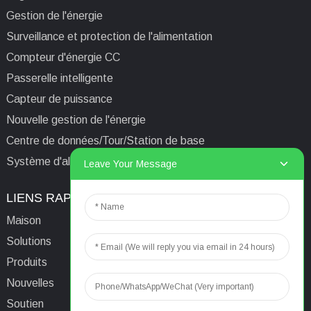
Gestion de l'énergie
Surveillance et protection de l'alimentation
Compteur d'énergie CC
Passerelle intelligente
Capteur de puissance
Nouvelle gestion de l'énergie
Centre de données/Tour/Station de base
Système d'alimentation isolé informatique médical
Leave Your Message
LIENS RAPIDES
CONTACTEZ-NOUS
Maison
E-mail:
aaron@acrel.cn
Solutions
Tél.
+86 13641976142
Produits
Adresse : No. 253 Yulv
Nouvelles
Road, Jiading Area,
Soutien
Shanghai, Chine, 201801