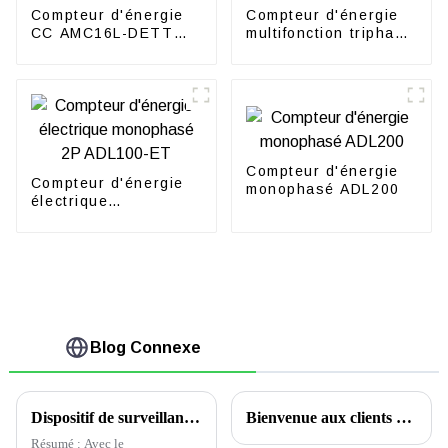
Compteur d'énergie
Compteur d'énergie
CC AMC16L-DETT
multifonction triphasé
pour tour de station
ADL3000-E/ct 7P
de base
avec CT
Compteur d'énergie
Compteur d'énergie
monophasé ADL200
électrique
monophasé 2P
ADL100-ET
Blog Connexe
Dispositif de surveillance de distribution de précision pour centre de données en Serbie
Bienvenue aux clients gabonais chez Acrel pour des échanges techniques
Résumé : Avec le