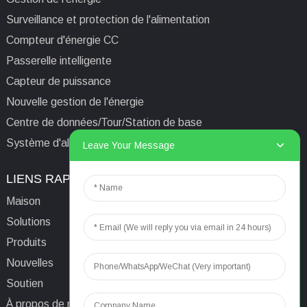
Surveillance et protection de l'alimentation
Compteur d'énergie CC
Passerelle intelligente
Capteur de puissance
Nouvelle gestion de l'énergie
Centre de données/Tour/Station de base
Système d'alimentation isolé informatique médical
Leave Your Message
LIENS RAPIDES
CONTACTEZ-NOUS
Maison
E-mail:
aaron@acrel.cn
Solutions
Tél.
+86 13641976142
Produits
Adresse : No. 253 Yulv
Nouvelles
Road, Jiading Area,
Soutien
Shanghai, Chine, 201801
À propos de nous