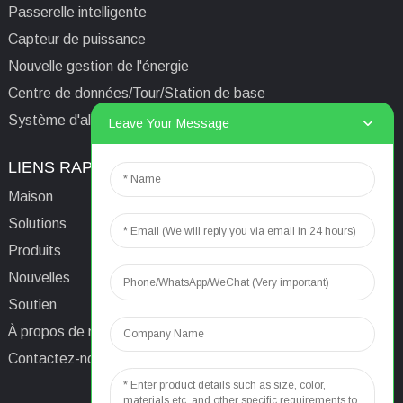
Passerelle intelligente
Capteur de puissance
Nouvelle gestion de l'énergie
Centre de données/Tour/Station de base
Système d'alimentation isolé informatique médical
Leave Your Message
LIENS RAPIDES
CONTACTEZ-NOUS
Maison
E-mail:
aaron@acrel.cn
Solutions
Tél.
+86 13641976142
Produits
Adresse : No. 253 Yulv
Nouvelles
Road, Jiading Area,
Soutien
Shanghai, Chine, 201801
À propos de nous
Contactez-nous