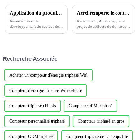
Application du produit de mesure de température sans fil Acrel dans une sous-station aux Pays-Bas
Acrel remporte le contrat du projet African Tower
Résumé : Avec le
Récemment, Acrel a signé le
développement du secteur de
projet de collecte de données
l'énergie, les exigences en
sur l'exploitation et la
matière de sécurité et de
maintenance des tours en
fiabilité des équipements sont
Afrique, en Afrique du Sud, au
de plus en plus élevées. Dans
Ghana, en Ouganda, au Nigéria,
ce contexte, le système de
au Kenya, au Niger, au Burkina
Recherche Associée
surveillance de la température
Faso et dans d'autres endroits...
sans fil ACREL…
Acheter un compteur d'énergie triphasé Wifi
Compteur d'énergie triphasé Wifi célèbre
Compteur triphasé chinois
Compteur OEM triphasé
Compteur personnalisé triphasé
Compteur triphasé en gros
Compteur ODM triphasé
Compteur triphasé de haute qualité