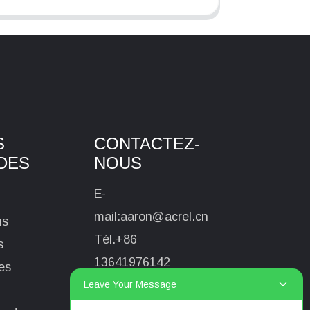
S
CONTACTEZ-
DES
NOUS
E-
mail:
aaron@acrel.cn
ns
Tél.
+86
s
13641976142
es
Leave Your Message
Adresse : No. 253
Yulv Road, Jiading