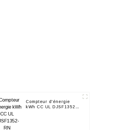
0
série APM510
Compteur d'énergie
kWh CC UL DJSF1352-
RN