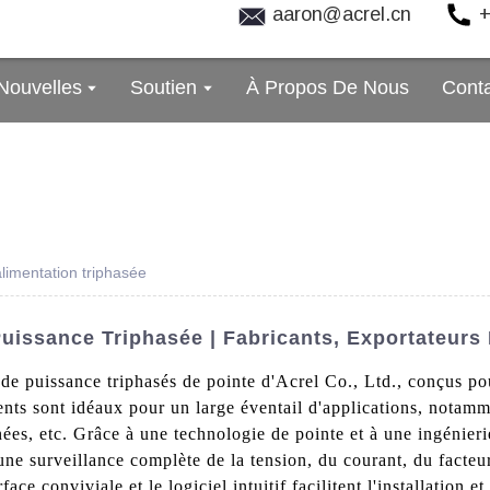
aaron@acrel.cn
+
Nouvelles
Soutien
À Propos De Nous
Cont
limentation triphasée
uissance Triphasée | Fabricants, Exportateurs
e puissance triphasés de pointe d'Acrel Co., Ltd., conçus pou
ts sont idéaux pour un large éventail d'applications, notamment
ées, etc. Grâce à une technologie de pointe et à une ingénier
 une surveillance complète de la tension, du courant, du facte
face conviviale et le logiciel intuitif facilitent l'installation e