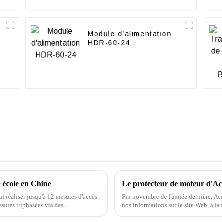
Module d'alimentation
HDR-60-24
 école en Chine
Le protecteur de moteur d'Acr
 réaliser jusqu'à 12 mesures d'accès
Fin novembre de l'année dernière, Acr
sures triphasées via des
nos informations sur le site Web, à l
intégrer à l'investissement SAP...