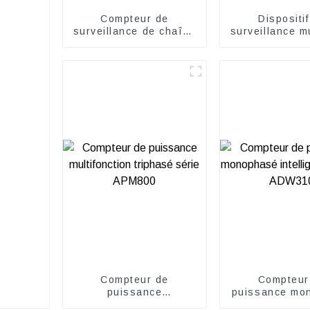
Compteur de
Dispositi
surveillance de chaîne
surveillance m
solaire CC AGF-M
Acrel AGF
DC1500
Compteur de
Compteur
puissance
puissance mo
multifonction triphasé
intelligent s