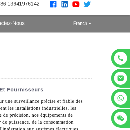
86 13641976142
actez-Nous
French
 Et Fournisseurs
+86 13641976142
r une surveillance précise et fiable des
 les installations industrielles, les
ie de précision, nos équipements de
ur de puissance, de la consommation
t l'intégration aux systèmes électriques