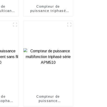
f de
Compteur de
ulticanal
puissance triphasé
-MXXT
intelligent sans fil
V
ADW300
 de
Compteur de
nophasé
puissance
ans fil
multifonction triphasé