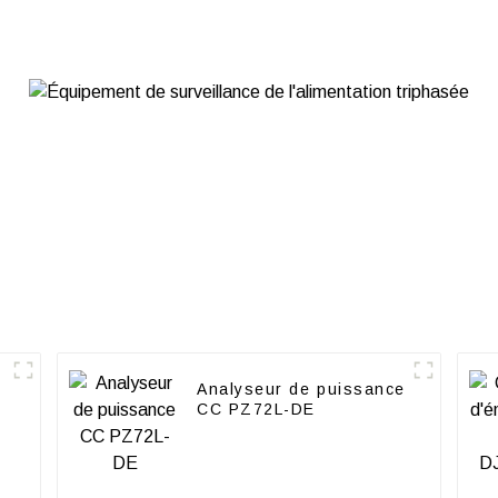
série APM800
ADW31
e
Analyseur de puissance
CC PZ72L-DE