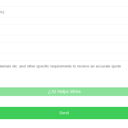
AI Helps Write
Send