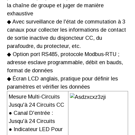
la chaîne de groupe et juger de manière
Télécharger
exhaustive
◆ Avec surveillance de l'état de commutation à 3
canaux pour collecter les informations de contact
de sortie inactive du disjoncteur CC, du
parafoudre, du protecteur, etc.
Certificat LVD
◆ Option port RS485, protocole Modbus-RTU ;
de la série AGF-
adresse esclave programmable, débit en bauds,
MxxT
format de données
Télécharger
◆ Écran LCD anglais, pratique pour définir les
paramètres et vérifier les données
Mesure Multi-Circuits
Jusqu'à 24 Circuits CC
● Canal D'entrée :
Jusqu'à 24 Circuits
● Indicateur LED Pour