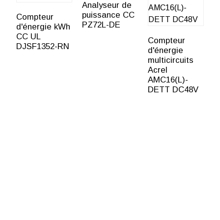
Analyseur de
A
puissance CC
v
Compteur
PZ72L-DE
A
d'énergie kWh
CC UL
Compteur
DJSF1352-RN
d'énergie
multicircuits
Acrel
AMC16(L)-
DETT DC48V
BY INVENGO
TO KNOW MORE
ABOUT INVENGO