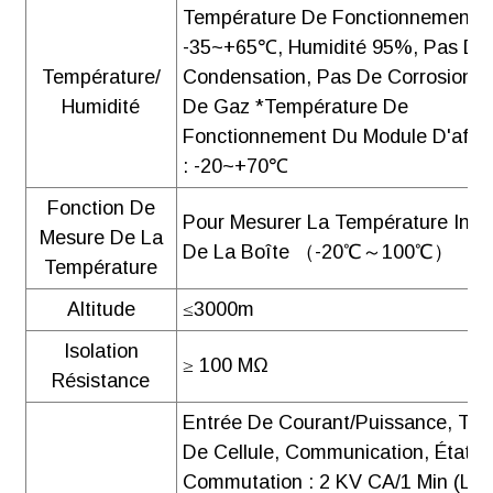
Température De Fonctionnement :
-35~+65℃, Humidité 95%, Pas De
Température/
Condensation, Pas De Corrosion, 
Humidité
De Gaz *Température De
Fonctionnement Du Module D'affi
: -20~+70℃
Fonction De
Pour Mesurer La Température Intér
Mesure De La
De La Boîte （-20℃～100℃）
Température
Altitude
≤3000m
Isolation
≥ 100 MΩ
Résistance
Entrée De Courant/puissance, Ten
De Cellule, Communication, État D
Commutation : 2 KV CA/1 Min (lor