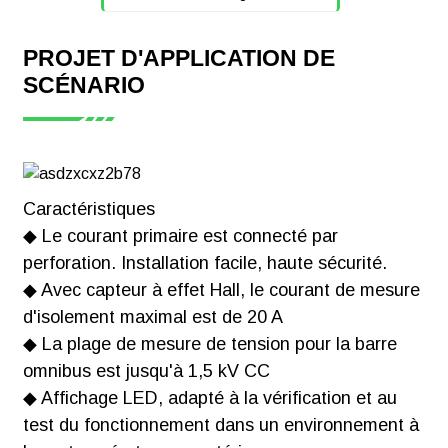
PROJET D'APPLICATION DE
SCÉNARIO
Dispositif
d'acquisition de
confluence PV
de type
perforation
Caractéristiques
AGF-T
◆ Le courant primaire est connecté par
perforation. Installation facile, haute sécurité.
Télécharger
◆ Avec capteur à effet Hall, le courant de mesure
d'isolement maximal est de 20 A
◆ La plage de mesure de tension pour la barre
omnibus est jusqu'à 1,5 kV CC
◆ Affichage LED, adapté à la vérification et au
Certificat CE-1
test du fonctionnement dans un environnement à
de la série AGF-