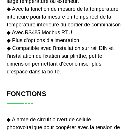
large température ou extérieur.
MxxT
◆ Avec la fonction de mesure de la température
Télécharger
intérieure pour la mesure en temps réel de la
température intérieure du boîtier de combinaison
◆ Avec RS485 Modbus RTU
◆ Plus d'options d'alimentation
◆ Compatible avec l'installation sur rail DIN et
Certificat CE-2
l'installation de fixation sur plinthe, petite
de la série AGF-
dimension permettant d'économiser plus
MxxT
d'espace dans la boîte.
Télécharger
FONCTIONS
Certificat CEM
◆ Alarme de circuit ouvert de cellule
de la série AGF-
photovoltaïque pour coopérer avec la tension de
MxxT