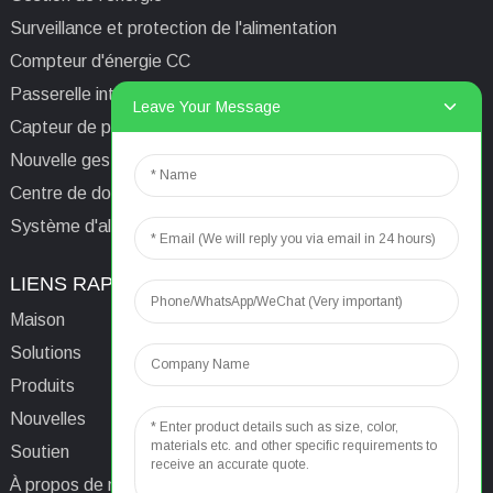
Surveillance et protection de l'alimentation
Compteur d'énergie CC
Passerelle intelligente
Leave Your Message
Capteur de puissance
Nouvelle gestion de l'énergie
Centre de données/Tour/Station de base
Système d'alimentation isolé informatique médical
LIENS RAPIDES
CONTACTEZ-NOUS
Maison
E-mail:
aaron@acrel.cn
Solutions
Tél.
+86 13641976142
Produits
Adresse : No. 253 Yulv
Nouvelles
Road, Jiading Area,
Soutien
Shanghai, Chine, 201801
À propos de nous