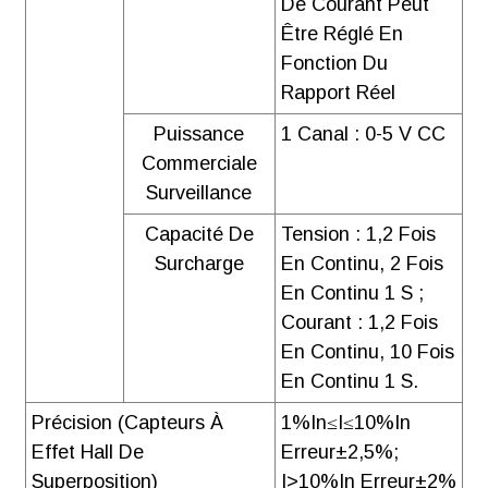
De Courant Peut
Être Réglé En
Fonction Du
Rapport Réel
Puissance
1 Canal : 0-5 V CC
Commerciale
Surveillance
Capacité De
Tension : 1,2 Fois
Surcharge
En Continu, 2 Fois
En Continu 1 S ;
Courant : 1,2 Fois
En Continu, 10 Fois
En Continu 1 S.
Précision (capteurs À
1%In≤I≤10%In
Effet Hall De
Erreur±2,5%;
Superposition)
I>10%In Erreur±2%