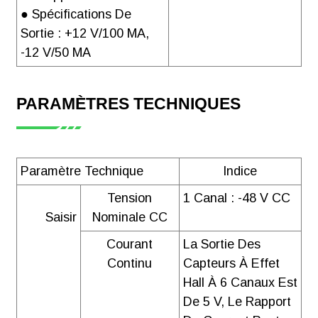
Télécharger
● Spécifications De
Sortie : +12 V/100 MA,
-12 V/50 MA
Rapport de test
PARAMÈTRES TECHNIQUES
de la série
AMC16(L)-
DETT
Paramètre Technique
Indice
Télécharger
Tension
1 Canal : -48 V CC
Saisir
Nominale CC
Courant
La Sortie Des
Continu
Capteurs À Effet
Hall À 6 Canaux Est
De 5 V, Le Rapport