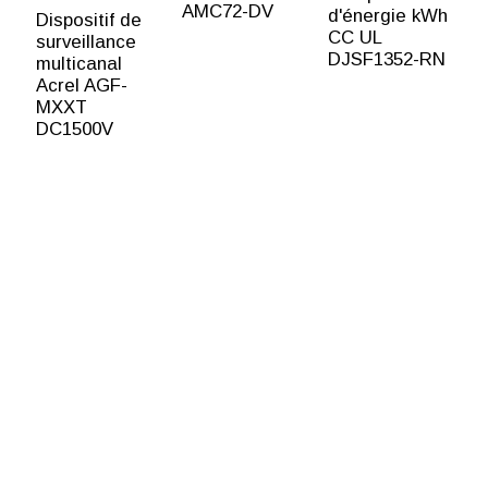
AMC72-DV
P
d'énergie kWh
Dispositif de
CC UL
surveillance
DJSF1352-RN
multicanal
Acrel AGF-
MXXT
DC1500V
BY INVENGO
TO KNOW MORE
ABOUT INVENGO
RFID, PLEASE
CONTACT US！