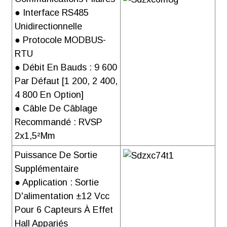
la série
● Interface RS485
AMC16(L)-
Unidirectionnelle
DETT
● Protocole MODBUS-
Télécharger
RTU
● Débit En Bauds : 9 600
Par Défaut [1 200, 2 400,
4 800 En Option]
● Câble De Câblage
Solution de
Recommandé : RVSP
surveillance de
2x1,5²mm
l'énergie IOT
pour station de
Puissance De Sortie
base de
Supplémentaire
télécommunications
● Application : Sortie
[locale ou à un
D'alimentation ±12 Vcc
tiers]
Pour 6 Capteurs À Effet
Hall Appariés