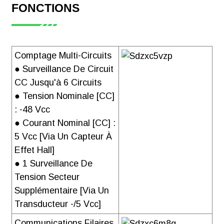
station de base
FONCTIONS
Télécharger
Comptage Multi-Circuits
● Surveillance De Circuit
CC Jusqu'à 6 Circuits
CE Certificate
● Tension Nominale [CC]
of AMC16(L)-
: -48 Vcc
DETT Series
● Courant Nominal [CC] :
Télécharger
5 Vcc [via Un Capteur À
Effet Hall]
● 1 Surveillance De
Tension Secteur
Supplémentaire [via Un
Rapport de test
Transducteur -/5 Vcc]
IEC61010-1 de
Communications Filaires