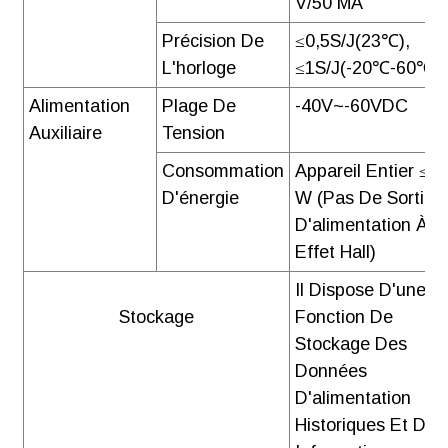
V/50 MA
Précision De
≤0,5S/j(23℃),
L'horloge
≤1S/j(-20℃-60℃),
Alimentation
Plage De
-40V~-60VDC
Auxiliaire
Tension
Consommation
Appareil Entier ≤ 2
D'énergie
W (pas De Sortie
D'alimentation À
Effet Hall)
Il Dispose D'une
Stockage
Fonction De
Stockage Des
Données
D'alimentation
Historiques Et Des