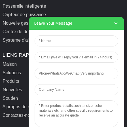
Passerelle intelligente
Capteur de puissance
Nouvelle gestion de l'énergie
Leave Your Message
Centre de données/Tour/Station de base
Système d'alimentation isolé informatique médical
LIENS RAPIDES
CONTACTEZ-NOUS
Maison
E-mail:
aaron@acrel.cn
Solutions
Tél.
+86 13641976142
Produits
Adresse : No. 253 Yulv
Nouvelles
Road, Jiading Area,
Soutien
Shanghai, Chine, 201801
À propos de nous
Contactez-nous